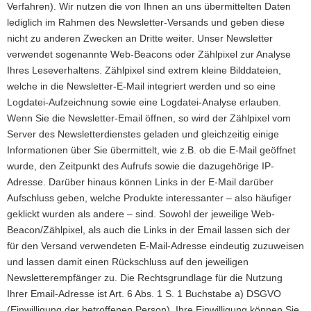
Verfahren). Wir nutzen die von Ihnen an uns übermittelten Daten
lediglich im Rahmen des Newsletter-Versands und geben diese
nicht zu anderen Zwecken an Dritte weiter. Unser Newsletter
verwendet sogenannte Web-Beacons oder Zählpixel zur Analyse
Ihres Leseverhaltens. Zählpixel sind extrem kleine Bilddateien,
welche in die Newsletter-E-Mail integriert werden und so eine
Logdatei-Aufzeichnung sowie eine Logdatei-Analyse erlauben.
Wenn Sie die Newsletter-Email öffnen, so wird der Zählpixel vom
Server des Newsletterdienstes geladen und gleichzeitig einige
Informationen über Sie übermittelt, wie z.B. ob die E-Mail geöffnet
wurde, den Zeitpunkt des Aufrufs sowie die dazugehörige IP-
Adresse. Darüber hinaus können Links in der E-Mail darüber
Aufschluss geben, welche Produkte interessanter – also häufiger
geklickt wurden als andere – sind. Sowohl der jeweilige Web-
Beacon/Zählpixel, als auch die Links in der Email lassen sich der
für den Versand verwendeten E-Mail-Adresse eindeutig zuzuweisen
und lassen damit einen Rückschluss auf den jeweiligen
Newsletterempfänger zu. Die Rechtsgrundlage für die Nutzung
Ihrer Email-Adresse ist Art. 6 Abs. 1 S. 1 Buchstabe a) DSGVO
(Einwilligung der betroffenen Person). Ihre Einwilligung können Sie