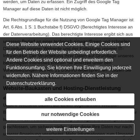
werden, um Daten zu erfassen. Ein Zugriff des Google Tag
Manager auf diese Daten ist nicht möglich.
Die Rechtsgrundlage für die Nutzung von Google Tag Manager ist
Art. 6 Abs. 1 S. 1 Buchstabe f) DSGVO (Berechtigtes Interesse an
der Datenverarbeitung). Das berechtigte Interesse ergibt sich aus
unserem Bedarf an einer technisch einwandfreien und schnellen
Diese Website verwendet Cookies. Einige Cookies sind
Darstellung unserer Webseite und der Entlastung unserer IT-
für den Betrieb der Website unbedingt erforderlich.
Infrastruktur. Der Verarbeitung Ihrer Daten auf Grundlage unseres
Andere Cookies sind optional und erweitern den
berechtigten Interesses können Sie jederzeit unter den
Funktionsumfang. Sie können Ihre Einwilligung jederzeit
Voraussetzungen des Art. 21 DSGVO widersprechen. Nutzen Sie
widerrufen. Nähere Informationen finden Sie in der
hierfür bitte die im Impressum genannten Kontaktdaten.
Datenschutzerklärung
.
Website-Baukasten und Hosting-Dienstleistung
digidor
alle Cookies erlauben
Unsere Webseite basiert auf einem sogenannten Website-
Baukasten der digidor GmbH, Teltower Damm 19, 14169 Berlin. Wir
nur notwendige Cookies
haben mit der Anbieterin einen sog. Auftragsverarbeitungsvertrag
geschlossen, um sicherzustellen, dass diese Ihre Daten nur nach
weitere Einstellungen
unserer Anweisung verarbeitet. Mehr Informationen zum Umgang